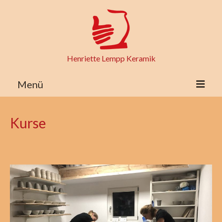
Henriette Lempp Keramik
Menü
Startseite
Kurse
Keramik
Über mich
Links
Kurse
Ausstellungen