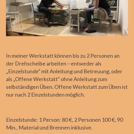
Reduktion
Knochenschatten
Amtsgeheimnisse
Dialog
In meiner Werkstatt können bis zu 2 Personen an
Nachtgeschenke
der Drehscheibe arbeiten – entweder als
Kontakt
„Einzelstunde“ mit Anleitung und Betreuung, oder
als „Offene Werkstatt“ ohne Anleitung zum
Impressum
selbständigen Üben. Offene Werkstatt zum Üben ist
Datenschutz
nur nach 2 Einzelstunden möglich.
Einzelstunde: 1 Person: 80 €, 2 Personen 100 €, 90
Min., Material und Brennen inklusive.